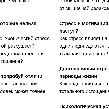
торые мешают
Разбираем всё: от ды
от мышечной релакса
которые нельзя
Стресс и мотивация
растут?
с, хронический стресс
Как стресс влияет на
гой разрушает?
одни люди сдаются, а
ледствия стресса и
трамплин для роста?
истощение?
Долгосрочный стрес
 попробуй отличи
периоды жизни
 восстановления
Как подготовиться к 
ловек может точнее
тотального истощени
Психологическая ус