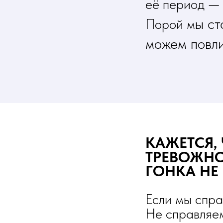
—
её период
ы ст
Порой м
можем повл
КАЖЕТСЯ,
ТРЕВОЖНО,
ГОНКА НЕ
Если мы спр
Не справляе