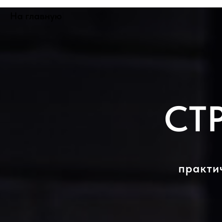
На главную
СТ
практи