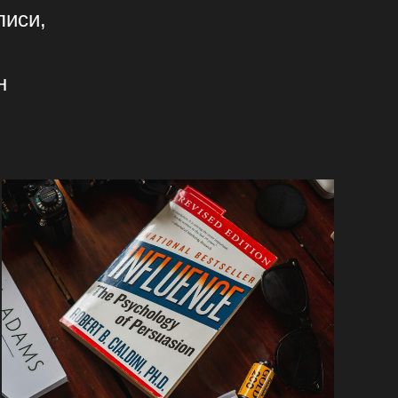
лиси,
н