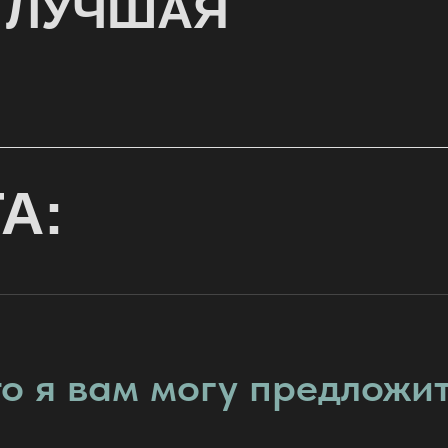
 ЛУЧШАЯ
А:
о я вам могу предложи