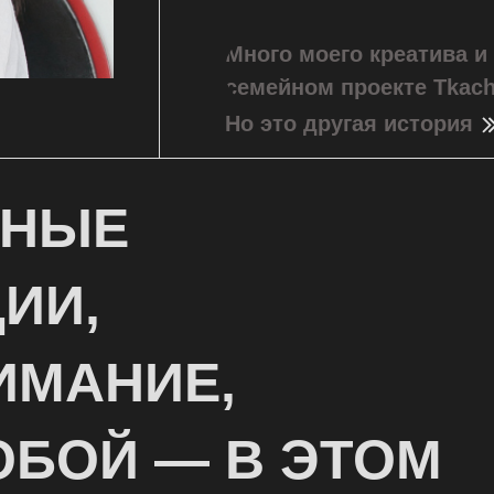
Много моего креатива и
семейном проекте Tkac
Но это другая история
ВНЫЕ
ИИ,
ИМАНИЕ,
ОБОЙ — В ЭТОМ