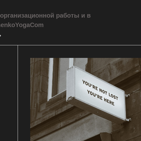
 организационной работы и в
henkoYogaCom